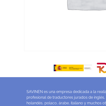
SAVINEN es una empresa dedicada a la realiz
profesional de traductores jurados de inglés,
holandés, polaco, árabe, italiano y muchos o