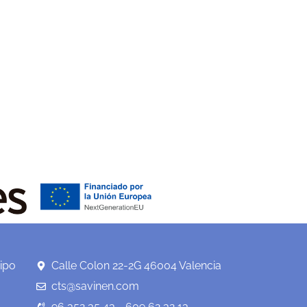
ipo
Calle Colon 22-2G 46004 Valencia
cts@savinen.com
96 352 35 43 - 609 62 32 13