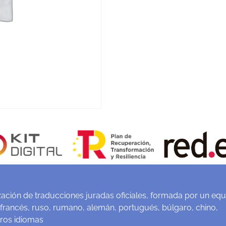
ación de traducciones juradas oficiales, formada por un equ
 francés, ruso, rumano, alemán, portugués, búlgaro, chino,
tros idiomas