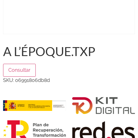
A L’ÉPOQUE.TXP
Consultar
SKU:
06991806db8d