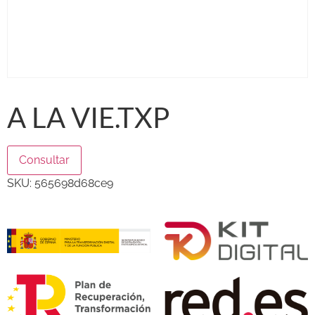
A LA VIE.TXP
Consultar
SKU:
565698d68ce9