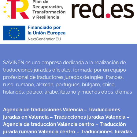
SAVINEN es una empresa dedicada a la realización de
traducciones juradas oficiales, formada por un equipo
profesional de traductores jurados de inglés, francés,
ruso, rumano, alemán, portugués, búlgaro, chino,
holandés, polaco, árabe, italiano y muchos otros idiomas
Agencia de traducciones Valencia
– Traducciones
juradas en Valencia
– Traducciones juradas Valencia
–
Agencia de traducción Valencia centro
– Traducción
jurada rumano Valencia centro
– Traducciones Juradas