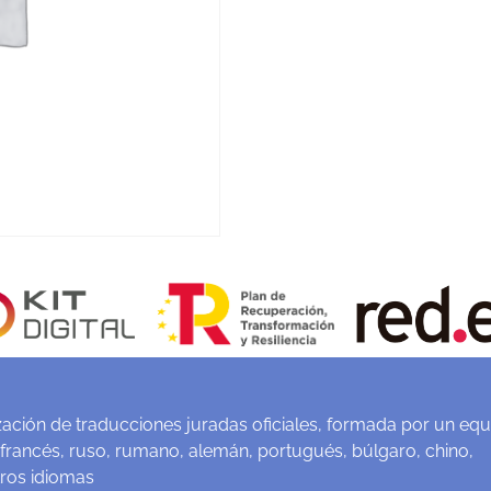
ación de traducciones juradas oficiales, formada por un equ
 francés, ruso, rumano, alemán, portugués, búlgaro, chino,
tros idiomas