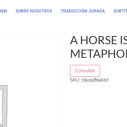
NEN
SOBRE NOSOTROS
TRADUCCIÓN JURADA
SUBTI
A HORSE I
METAPHOR
Consultar
SKU:
78e25ff8e6bf