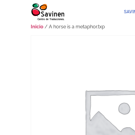
SAVI
Inicio
/ A horse is a metaphor.txp