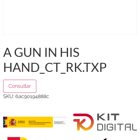
A GUN IN HIS
HAND_CT_RK.TXP
Consultar
SKU:
6ac90194888c