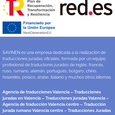
SAVINEN es una empresa dedicada a la realización de
traducciones juradas oficiales, formada por un equipo
profesional de traductores jurados de inglés, francés,
ruso, rumano, alemán, portugués, búlgaro, chino,
holandés, polaco, árabe, italiano y muchos otros idiomas
Agencia de traducciones Valencia
– Traducciones
juradas en Valencia
– Traducciones juradas Valencia
–
Agencia de traducción Valencia centro
– Traducción
jurada rumano Valencia centro
– Traducciones Juradas