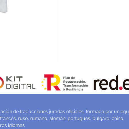
ación de traducciones juradas oficiales, formada por un equ
 francés, ruso, rumano, alemán, portugués, búlgaro, chino,
tros idiomas