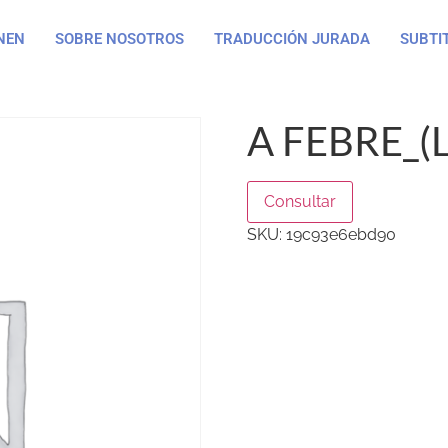
NEN
SOBRE NOSOTROS
TRADUCCIÓN JURADA
SUBTI
A FEBRE_(L
Consultar
SKU:
19c93e6ebd90