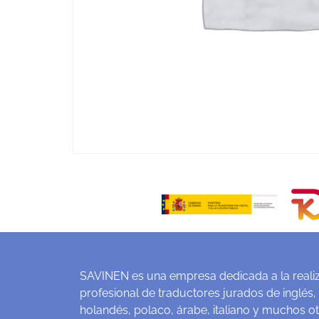
SAVINEN es una empresa dedicada a la realiz
profesional de traductores jurados de inglés,
holandés, polaco, árabe, italiano y muchos o