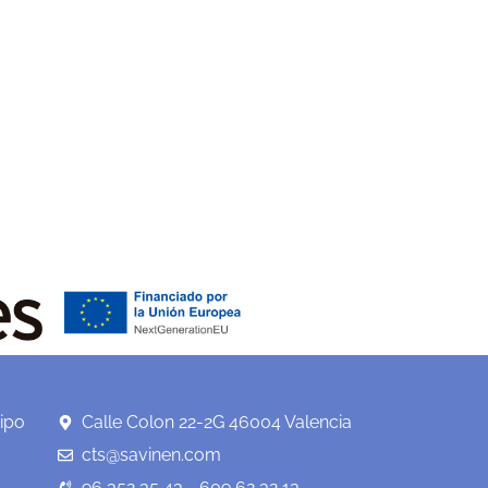
ipo
Calle Colon 22-2G 46004 Valencia
cts@savinen.com
96 352 35 43 - 609 62 32 13