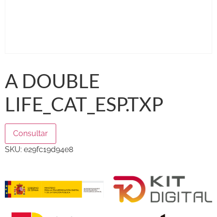
A DOUBLE
LIFE_CAT_ESP.TXP
Consultar
SKU:
e29fc19d94e8