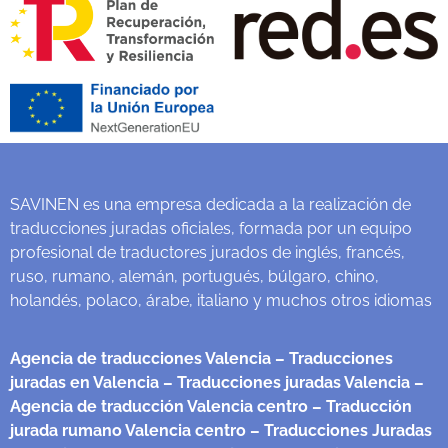
SAVINEN es una empresa dedicada a la realización de
traducciones juradas oficiales, formada por un equipo
profesional de traductores jurados de inglés, francés,
ruso, rumano, alemán, portugués, búlgaro, chino,
holandés, polaco, árabe, italiano y muchos otros idiomas
Agencia de traducciones Valencia
– Traducciones
juradas en Valencia
– Traducciones juradas Valencia
–
Agencia de traducción Valencia centro
– Traducción
jurada rumano Valencia centro
– Traducciones Juradas