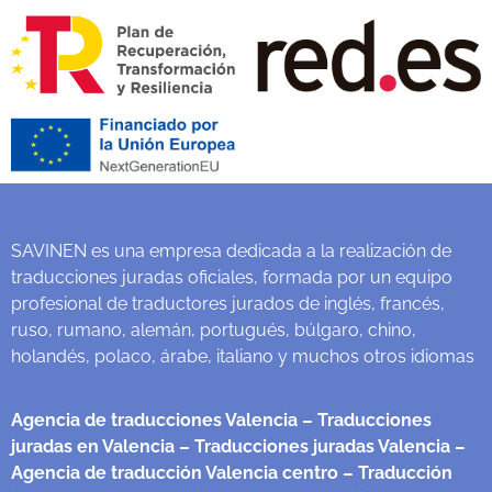
SAVINEN es una empresa dedicada a la realización de
traducciones juradas oficiales, formada por un equipo
profesional de traductores jurados de inglés, francés,
ruso, rumano, alemán, portugués, búlgaro, chino,
holandés, polaco, árabe, italiano y muchos otros idiomas
Agencia de traducciones Valencia
– Traducciones
juradas en Valencia
– Traducciones juradas Valencia
–
Agencia de traducción Valencia centro
– Traducción