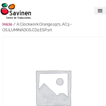
Inicio
/ A.Clockwork.Orange.1971..AC3.-
OS.iLUMiNADOS.CD2.ESP.srt