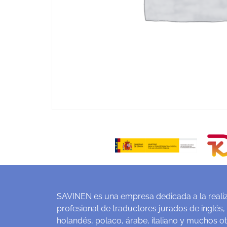
SAVINEN es una empresa dedicada a la realiz
profesional de traductores jurados de inglés,
holandés, polaco, árabe, italiano y muchos o