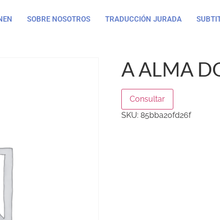
NEN
SOBRE NOSOTROS
TRADUCCIÓN JURADA
SUBTI
A ALMA D
Consultar
SKU:
85bba20fd26f