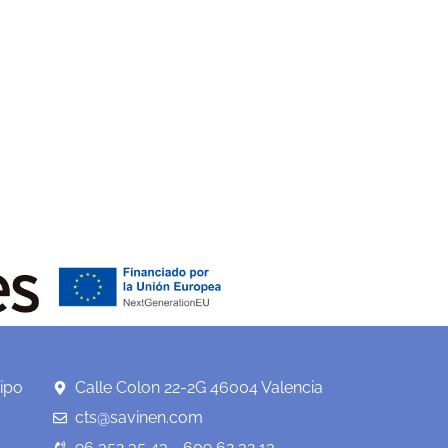
ipo
Calle Colon 22-2G 46004 Valencia
cts@savinen.com
96 352 35 43 - 609 62 32 13