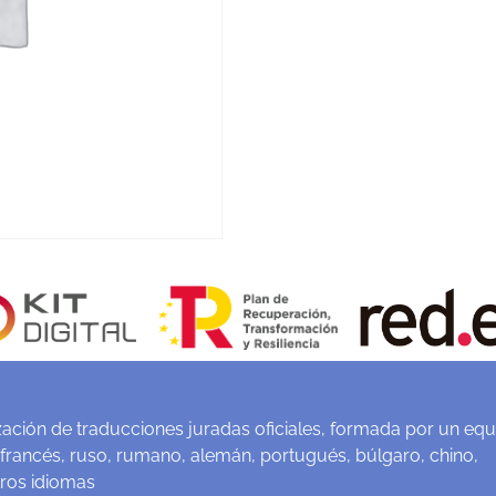
ación de traducciones juradas oficiales, formada por un equ
 francés, ruso, rumano, alemán, portugués, búlgaro, chino,
tros idiomas