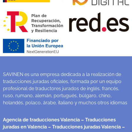
SAVINEN es una empresa dedicada a la realización de
traducciones juradas oficiales, formada por un equipo
profesional de traductores jurados de inglés, francés,
ruso, rumano, alemán, portugués, búlgaro, chino,
holandés, polaco, árabe, italiano y muchos otros idiomas
Agencia de traducciones Valencia
– Traducciones
juradas en Valencia
– Traducciones juradas Valencia
–