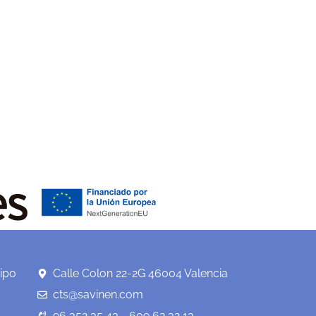
ipo
Calle Colon 22-2G 46004 Valencia
cts@savinen.com
96 352 35 43 - 609 62 32 13