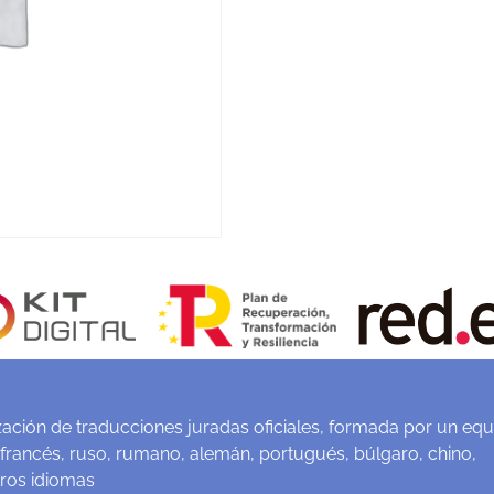
ación de traducciones juradas oficiales, formada por un equ
 francés, ruso, rumano, alemán, portugués, búlgaro, chino,
tros idiomas