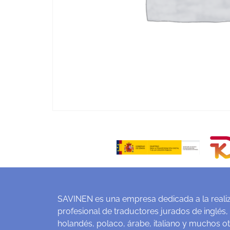
SAVINEN es una empresa dedicada a la realiz
profesional de traductores jurados de inglés,
holandés, polaco, árabe, italiano y muchos o