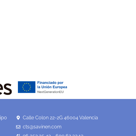
ipo
Calle Colon 22-2G 46004 Valencia
cts@savinen.com
96 352 35 43 - 609 62 32 13