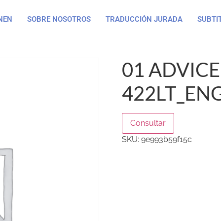
NEN
SOBRE NOSOTROS
TRADUCCIÓN JURADA
SUBTI
01 ADVICE
422LT_ENG
Consultar
SKU:
9e993b59f15c