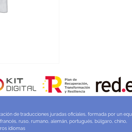
ación de traducciones juradas oficiales, formada por un equ
 francés, ruso, rumano, alemán, portugués, búlgaro, chino,
tros idiomas