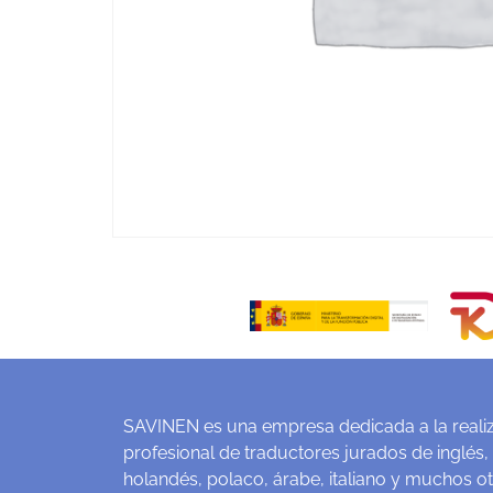
SAVINEN es una empresa dedicada a la realiz
profesional de traductores jurados de inglés,
holandés, polaco, árabe, italiano y muchos o