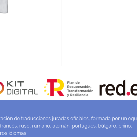
ación de traducciones juradas oficiales, formada por un equ
 francés, ruso, rumano, alemán, portugués, búlgaro, chino,
tros idiomas