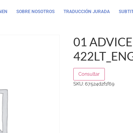
NEN
SOBRE NOSOTROS
TRADUCCIÓN JURADA
SUBTI
01 ADVICE
422LT_ENG
Consultar
SKU:
67524d2f1f69