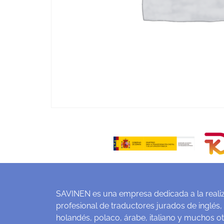
SAVINEN es una empresa dedicada a la realiz
profesional de traductores jurados de inglés,
holandés, polaco, árabe, italiano y muchos o