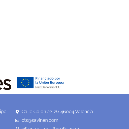
ipo
Calle Colon 22-2G 46004 Valencia
cts@savinen.com
96 352 35 43 - 609 62 32 13