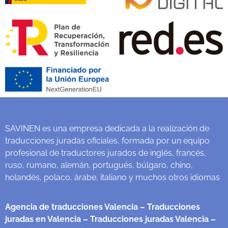
SAVINEN es una empresa dedicada a la realización de
traducciones juradas oficiales, formada por un equipo
profesional de traductores jurados de inglés, francés,
ruso, rumano, alemán, portugués, búlgaro, chino,
holandés, polaco, árabe, italiano y muchos otros idiomas
Agencia de traducciones Valencia
– Traducciones
juradas en Valencia
– Traducciones juradas Valencia
–