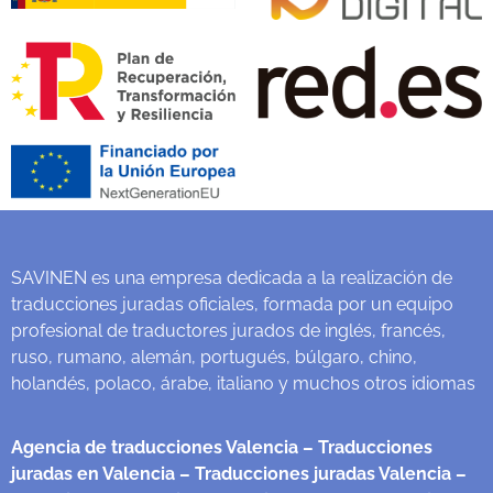
SAVINEN es una empresa dedicada a la realización de
traducciones juradas oficiales, formada por un equipo
profesional de traductores jurados de inglés, francés,
ruso, rumano, alemán, portugués, búlgaro, chino,
holandés, polaco, árabe, italiano y muchos otros idiomas
Agencia de traducciones Valencia
– Traducciones
juradas en Valencia
– Traducciones juradas Valencia
–