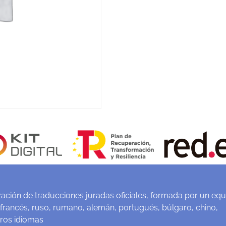
ación de traducciones juradas oficiales, formada por un equ
 francés, ruso, rumano, alemán, portugués, búlgaro, chino,
tros idiomas