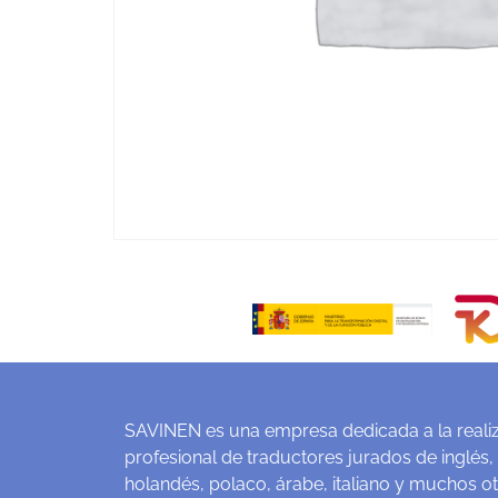
SAVINEN es una empresa dedicada a la realiz
profesional de traductores jurados de inglés,
holandés, polaco, árabe, italiano y muchos o