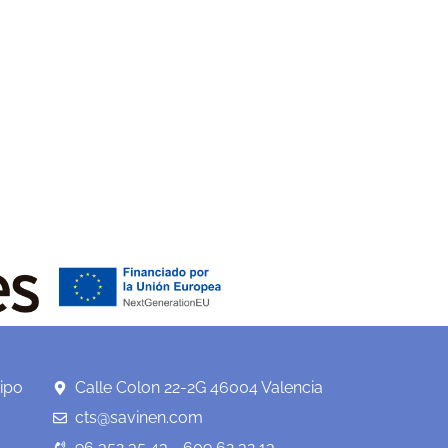
ipo
Calle Colon 22-2G 46004 Valencia
cts@savinen.com
96 352 35 43 - 609 62 32 13